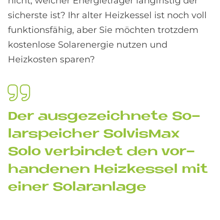
nicht, welcher Energieträger langfristig der
sicherste ist? Ihr alter Heizkessel ist noch voll
funktionsfähig, aber Sie möchten trotzdem
kostenlose Solarenergie nutzen und
Heizkosten sparen?
Der aus­ge­zeich­ne­te So­
lar­spei­cher Sol­vis­Max
Solo ver­bin­det den vor­
han­de­nen Heiz­kes­sel mit
ei­ner So­lar­an­la­ge