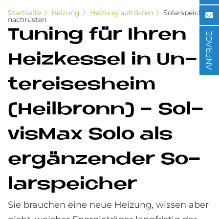
Startseite
Heizung
Heizung aufrüsten
Solarspeicher
nachrüsten
Tu­n­ing für Ih­ren
ANFRAGE
Heiz­kes­sel in Un­
ter­eises­heim
(Heil­bronn) - Sol­
vis­Max Solo als
er­gän­zen­der So­
lar­spei­cher
Sie brauchen eine neue Heizung, wissen aber