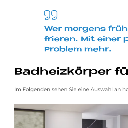
Wer mor­gens früh
frie­ren. Mit ei­ner
Pro­blem mehr.
Bad­heiz­kör­per f
Im Folgenden sehen Sie eine Auswahl an hoc