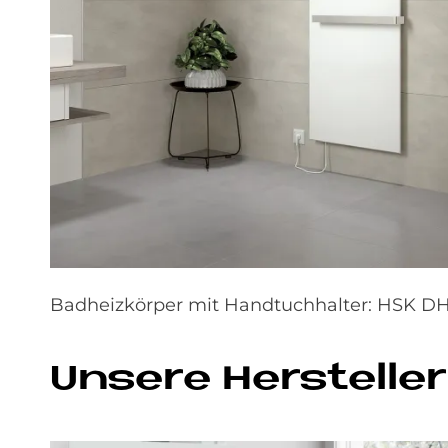
Badheizkörper mit Handtuchhalter: HSK D
Un­se­re Her­stel­ler