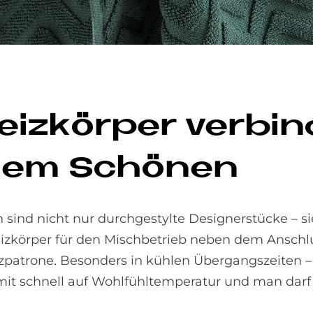
eiz­kör­per ver­bi
 dem Schö­nen
 sind nicht nur durchgestylte Designerstücke – s
Heizkörper für den Mischbetrieb neben dem Anschl
zpatrone. Besonders in kühlen Übergangszeiten 
schnell auf Wohlfühltemperatur und man darf s