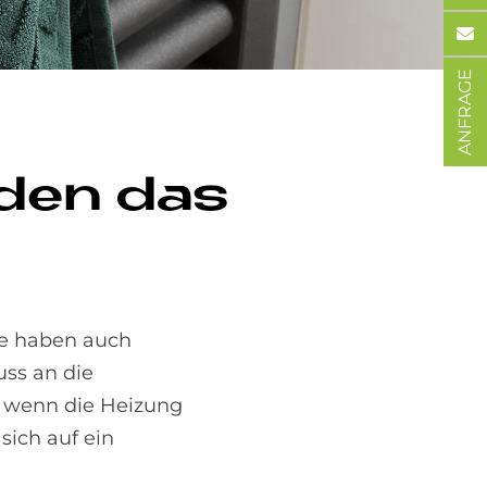
ANFRAGE
n­den das
ie haben auch
uss an die
– wenn die Heizung
ich auf ein