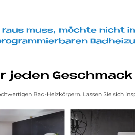
 raus muss, möch­te nicht im
 pro­gram­mier­ba­ren Bad­hei­
ür je­den Ge­schmack
hwertigen Bad-Heizkörpern. Lassen Sie sich insp