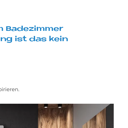
 Ba­de­zim­mer
zung ist das kein
irieren.