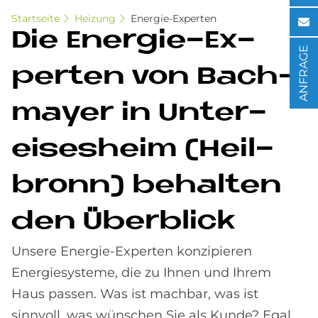
Startseite
Heizung
Energie-Experten
Die En­er­gie-Ex­
ANFRAGE
per­ten von Bach­
may­er in Un­ter­
eises­heim (Heil­
bronn) be­hal­ten
den Über­bli­ck
Unsere Energie-Experten konzipieren
Energiesysteme, die zu Ihnen und Ihrem
Haus passen. Was ist machbar, was ist
sinnvoll, was wünschen Sie als Kunde? Egal