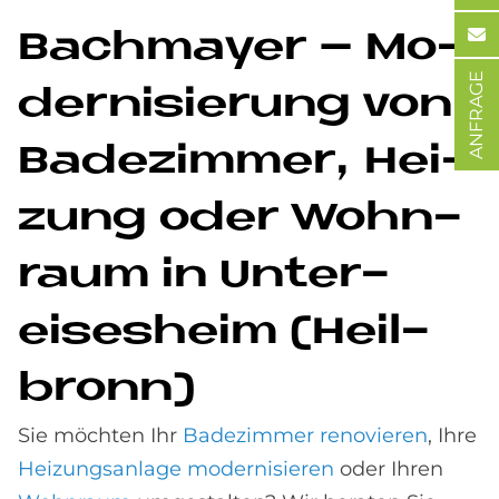
Bach­may­er – Mo­
ANFRAGE
der­ni­sie­rung von
Ba­de­zim­mer, Hei­
zung oder Wohn­
raum in Un­ter­
eises­heim (Heil­
bronn)
Sie möchten Ihr
Badezimmer renovieren
, Ihre
Heizungsanlage modernisieren
oder Ihren