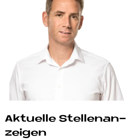
Ak­tu­el­le Stel­len­an­
zei­gen