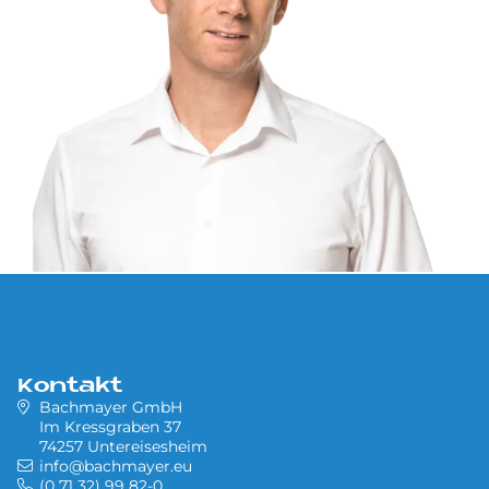
Kontakt
Bachmayer GmbH
Im Kressgraben 37
74257 Untereisesheim
info@bachmayer.eu
(0 71 32) 99 82-0