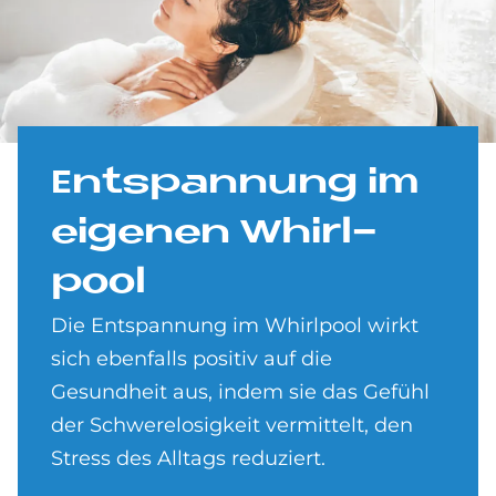
Ent­span­nung im
ei­ge­nen Whirl­
pool
Die Entspannung im Whirlpool wirkt
sich ebenfalls positiv auf die
Gesundheit aus, indem sie das Gefühl
der Schwerelosigkeit vermittelt, den
Stress des Alltags reduziert.