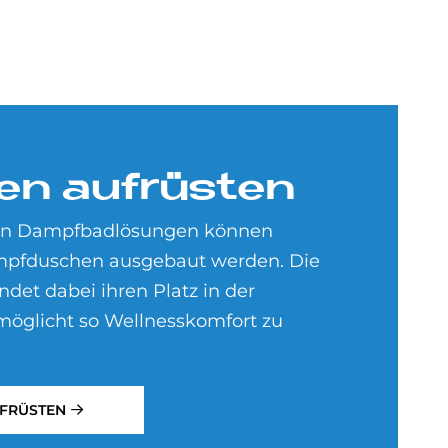
en auf­rü­sten
aren Dampfbadlösungen können
pfduschen ausgebaut werden. Die
det dabei ihren Platz in der
möglicht so Wellnesskomfort zu
FRÜSTEN