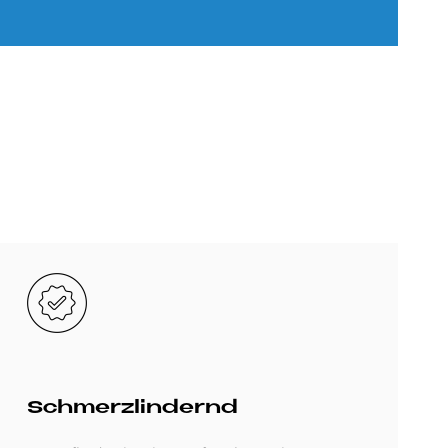
Bild
Schmerz­lin­dernd