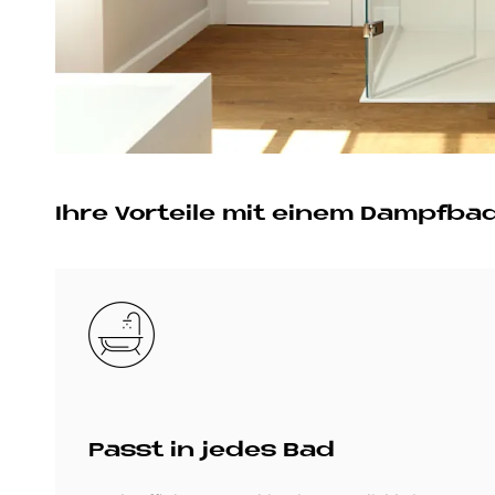
Ihre Vor­teile mit ei­nem Dampf­ba
Bild
Passt in je­des Bad