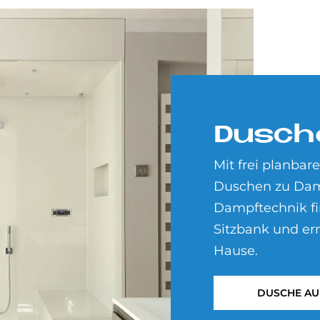
Du­sch
Mit frei planb
Duschen zu Dam
Dampftechnik fin
Sitzbank und er
Hause.
DUSCHE AU