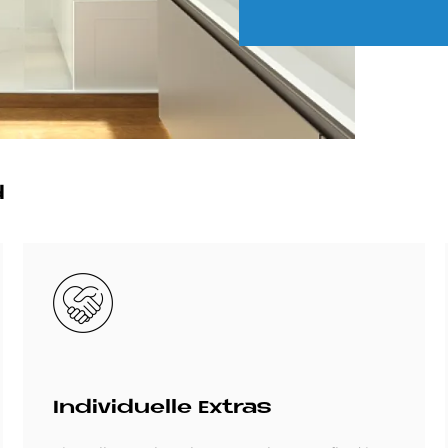
d
Bild
In­di­vi­du­el­le Ex­tras