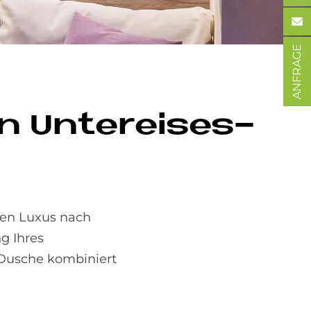
ANFRAGE
n Un­ter­eises­
sen Luxus nach
g Ihres
 Dusche kombiniert