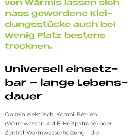
von Wär­mis las­sen sich
nass ge­wor­de­ne Klei­
dungs­stücke auch bei
we­nig Pla­tz be­stens
trock­nen.
Uni­ver­sell ein­setz­
bar – lan­ge Le­bens­
dau­er
Ob rein elektrisch, Kombi-Betrieb
(Warmwasser und E-Heizpatrone) oder
Zentral-Warmwasserheizung – die