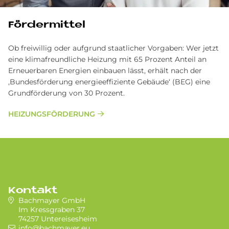
För­der­mit­tel
Ob freiwillig oder aufgrund staatlicher Vorgaben: Wer jetzt
eine klimafreundliche Heizung mit 65 Prozent Anteil an
Erneuerbaren Energien einbauen lässt, erhält nach der
‚Bundesförderung energieeffiziente Gebäude‘ (BEG) eine
Grundförderung von 30 Prozent.
HEIZUNGSFÖRDERUNG
Kontakt
Bachmayer GmbH
Im Kressgraben 37
74257 Untereisesheim
info@bachmayer.eu