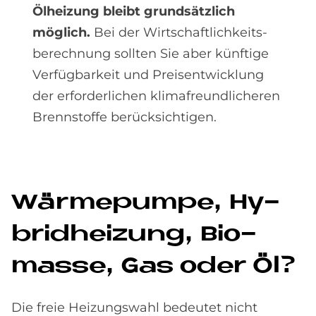
Ölheizung bleibt grundsätzlich
möglich.
Bei der Wirtschaftlichkeits­
berech­nung sollten Sie aber künftige
Verfüg­barkeit und Preis­entwicklung
der erforder­lichen klima­freund­licheren
Brenn­stoffe berücksichtigen.
Wär­me­pum­pe, Hy­
brid­hei­zung, Bio­
mas­se, Gas oder Öl?
Die freie Heizungswahl bedeutet nicht