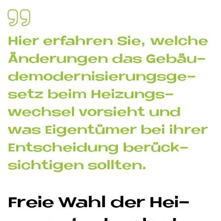
Hier er­fah­ren Sie, wel­che
Än­de­run­gen das Ge­bäu­
de­mo­der­ni­sie­rungs­ge­
se­tz beim Hei­zungs­
wech­sel vor­sieht und
was Ei­gen­tü­mer bei ih­rer
Ent­schei­dung be­rück­
sich­ti­gen soll­ten.
Freie Wahl der Hei­