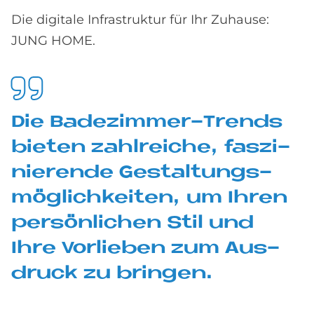
Die digitale Infrastruktur für Ihr Zuhause:
JUNG HOME.
Die Ba­de­zim­mer-Trends
bie­ten zahl­reiche, fas­zi­
nie­ren­de Ge­stal­tungs­
mög­lich­kei­ten, um Ih­ren
per­sön­li­chen Stil und
Ihre Vor­lie­ben zum Aus­
druck zu brin­gen.