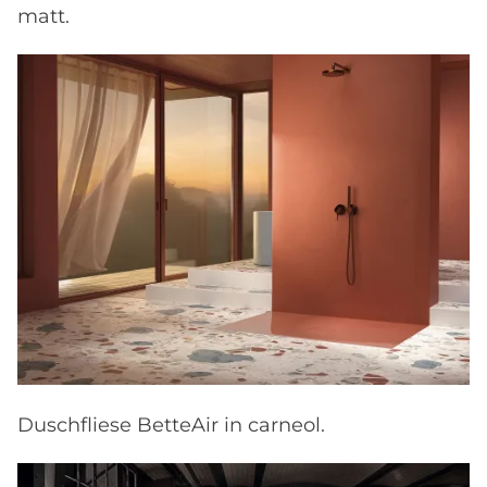
matt.
Duschfliese BetteAir in carneol.