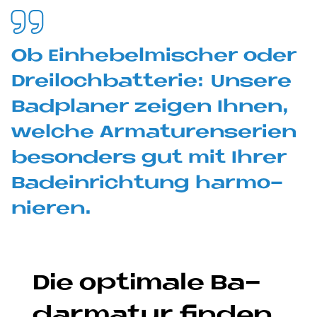
Ob Ein­he­bel­mi­scher oder
Drei­loch­bat­te­rie: Un­se­re
Bad­pla­ner zei­gen Ih­nen,
wel­che Ar­ma­turen­se­ri­en
be­son­ders gut mit Ih­rer
Ba­dein­rich­tung har­mo­
nie­ren.
Die op­ti­ma­le Ba­
dar­ma­tur fin­den