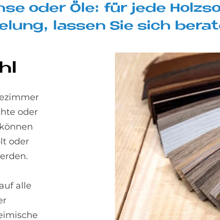
­se oder Öle: für jede Holz­so
e­lung, las­sen Sie sich be­ra­
hl
adezimmer
chte oder
d können
lt oder
erden.
auf alle
er
heimische