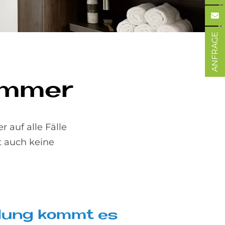
ANFRAGE
im­mer
 auf alle Fälle
ft auch keine
e­lung kom­mt es