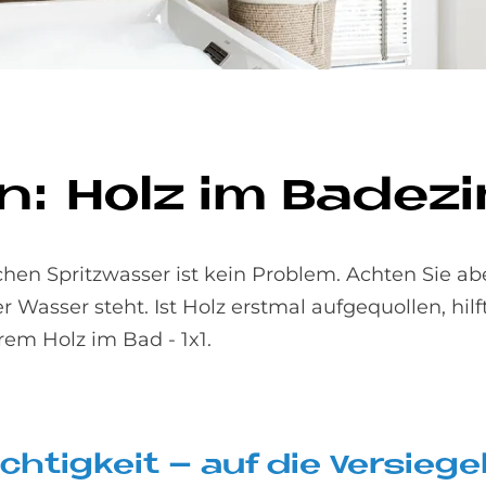
n: Holz im Ba­de­z
hen Spritzwasser ist kein Problem. Achten Sie aber
r Wasser steht. Ist Holz erstmal aufgequollen, hil
rem Holz im Bad - 1x1.
h­tig­keit – auf die Ver­sie­g