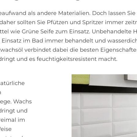
aufwand als andere Materialien. Doch lassen Sie
 daher sollten Sie Pfützen und Spritzer immer z
el wie Grüne Seife zum Einsatz. Unbehandelte Hö
m Einsatz im Bad immer behandelt und wasserdich
rtwachsöl verbindet dabei die besten Eigenschaft
dringt und es feuchtigkeitsresistent macht.
atürliche
n
lege. Wachs
dringt und
dreimal im
Weise