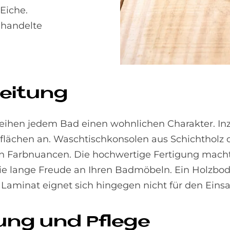
Eiche.
ehandelte
bei­tung
ihen jedem Bad einen wohnlichen Charakter. Inzwi
ächen an. Waschtischkonsolen aus Schichtholz o
en Farbnuancen. Die hochwertige Fertigung mach
ie lange Freude an Ihren Badmöbeln. Ein Holzbod
Laminat eignet sich hingegen nicht für den Einsa
­gung und Pfle­ge