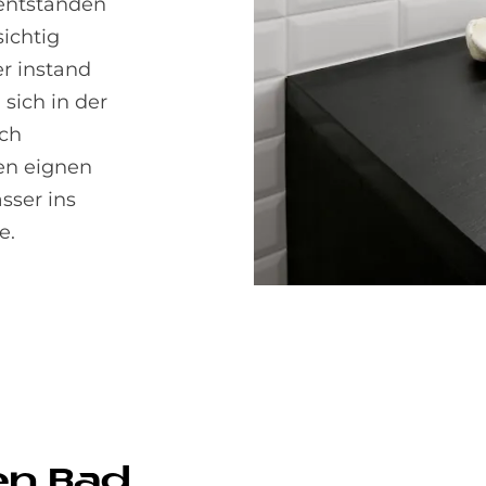
entstanden
sichtig
r instand
sich in der
uch
hen eignen
sser ins
e.
en Bad