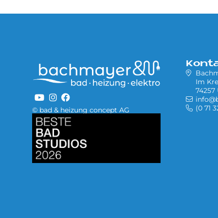
Kont
Bach
Im Kre
74257
info@
(0 71 
© bad & heizung concept AG
Bild