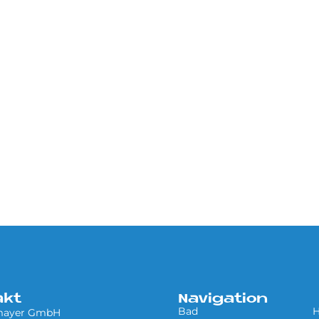
akt
Navigation
Bad
H
mayer GmbH