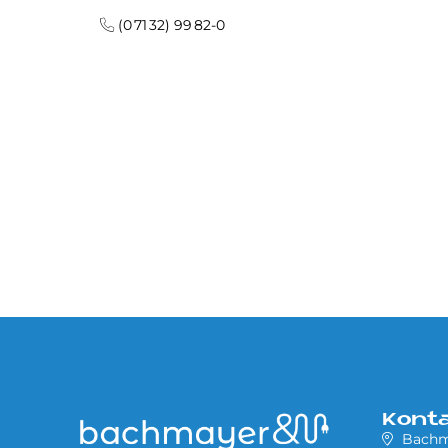
(0 71 32) 99 82-0
Kont
Bach