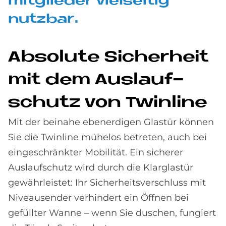
mit­glie­der viel­sei­tig
nutz­bar.
Ab­so­lu­te Si­cher­heit
mit dem Aus­lauf­
schu­tz von Twin­li­ne
Mit der beinahe ebenerdigen Glastür können
Sie die Twinline mühelos betreten, auch bei
eingeschränkter Mobilität. Ein sicherer
Auslaufschutz wird durch die Klarglastür
gewährleistet: Ihr Sicherheitsverschluss mit
Niveausender verhindert ein Öffnen bei
gefüllter Wanne – wenn Sie duschen, fungiert