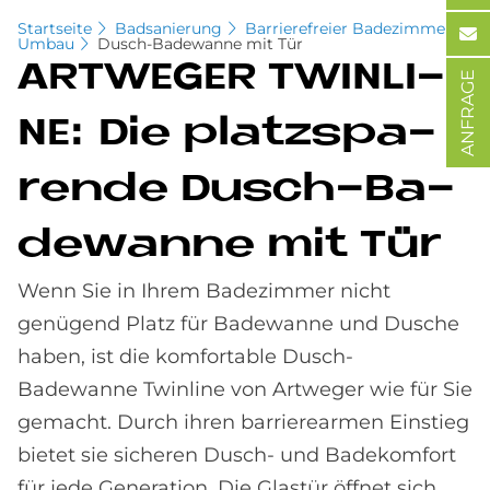
Startseite
Badsanierung
Barrierefreier Badezimmer-
Umbau
Dusch-Badewanne mit Tür
ART­WE­GER TWIN­LI­
ANFRAGE
NE: Die platz­spa­
ren­de Dusch-Ba­
de­wan­ne mit Tür
Wenn Sie in Ihrem Badezimmer nicht
genügend Platz für Badewanne und Dusche
haben, ist die komfortable Dusch-
Badewanne Twinline von Artweger wie für Sie
gemacht. Durch ihren barrierearmen Einstieg
bietet sie sicheren Dusch- und Badekomfort
für jede Generation. Die Glastür öffnet sich