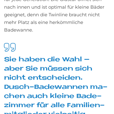
nach innen und ist optimal für kleine Bäder
geeignet, denn die Twinline braucht nicht
mehr Platz als eine herkömmliche
Badewanne.
Sie ha­ben die Wahl –
aber Sie müs­sen sich
nicht ent­schei­den.
Dusch-Ba­de­wan­nen ma­
chen auch klei­ne Ba­de­
zim­mer für alle Fa­mi­li­en­