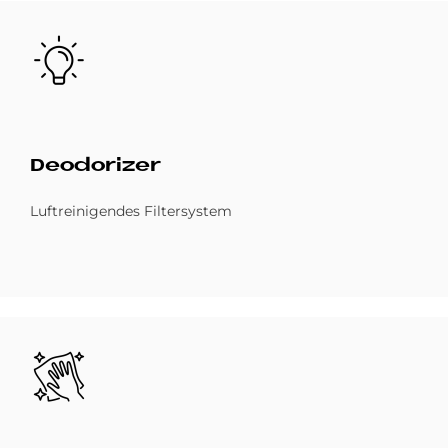
Bild
De­odo­ri­zer
Luftreinigendes Filtersystem
Bild