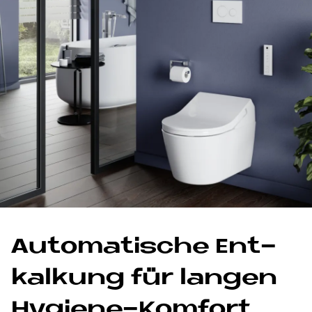
Au­to­ma­ti­sche Ent­
kal­kung für lan­gen
Hy­gie­ne-Kom­fort