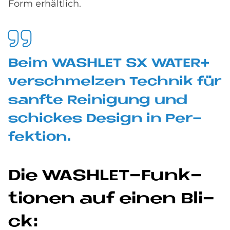
Form erhältlich.
Beim WA­SH­LET SX WA­TER+
ver­schmel­zen Tech­nik für
sanf­te Rei­ni­gung und
schickes De­sign in Per­
fek­ti­on.
Die WA­SH­LET-Funk­
tio­nen auf einen Bli­
ck: