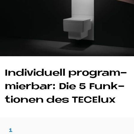
In­di­vi­du­ell pro­gram­
mier­bar: Die 5 Funk­
tio­nen des TE­CE­lux
1