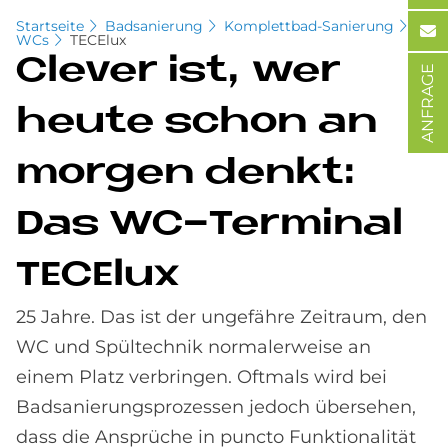
Startseite
Badsanierung
Komplettbad-Sanierung
WCs
TECElux
Cle­ver ist, wer
ANFRAGE
heu­te schon an
mor­gen den­kt:
Das WC-Ter­mi­nal
TE­CE­lux
25 Jahre. Das ist der ungefähre Zeitraum, den
WC und Spültechnik normalerweise an
einem Platz verbringen. Oftmals wird bei
Badsanierungsprozessen jedoch übersehen,
dass die Ansprüche in puncto Funktionalität