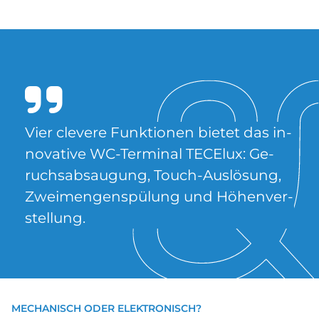
Vier cle­ve­re Funk­tio­nen bie­tet das in­
no­va­ti­ve WC-Ter­mi­nal TE­CE­lux: Ge­
ruchs­ab­sau­gung, Touch-Aus­lö­sung,
Zwei­men­gen­spü­lung und Hö­hen­ver­
stel­lung.
MECHANISCH ODER ELEKTRONISCH?