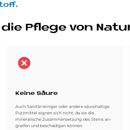
toff.
 die Pfle­ge von Na­tu
Bild
Kei­ne Säu­re
Auch Sanitärreiniger oder andere säure­haltige
Putz­mittel eignen sich nicht, da sie die
mineralische Zusammen­setzung des Steins an­
greifen und be­schädigen können.