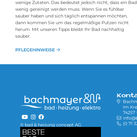
wenige Zutaten. Das bedeutet jedoch nicht, dass ein Bad
wenig gereinigt werden muss. Wenn Sie es fühlbar
sauber haben und sich täglich entspannen möchten,
dann kommen Sie um das regelmäßige Putzen nicht
herum. Mit unseren Tipps bleibt Ihr Bad nachhaltig
sauber.
PFLEGEHINWEISE
Kont
Bach
Im Kre
74257
info@
(0 71 
© bad & heizung concept AG
Bild