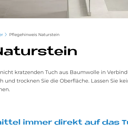
er
Pflegehinweis Naturstein
Na­tur­stein
, nicht kratzenden Tuch aus Baumwolle in Verbin
und trocknen Sie die Oberfläche. Lassen Sie ke
hen.
mit­tel im­mer di­re­kt auf da