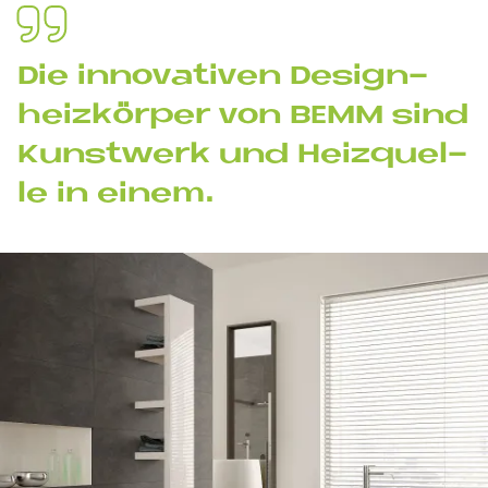
Die in­no­va­ti­ven De­sign­
heiz­kör­per von BEMM sind
Kunst­werk und Heiz­quel­
le in ei­nem.