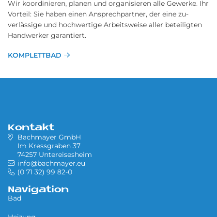
Wir ko­ordinieren, planen und organisieren alle Ge­werke. Ihr
Vor­teil: Sie haben einen Ansprech­partner, der eine zu­
verlässige und hoch­wertige Arbeits­weise aller be­teiligten
Hand­werker garantiert.
KOMPLETTBAD
Kontakt
Bachmayer GmbH
Im Kressgraben 37
74257 Untereisesheim
info@bachmayer.eu
(0 71 32) 99 82-0
Navigation
Bad
Heizung