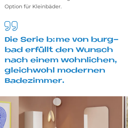
Option für Kleinbäder.
Die Se­rie b:me von burg­
bad er­fül­lt den Wunsch
nach ei­nem wohn­li­chen,
gleich­wohl mo­der­nen
Ba­de­zim­mer.