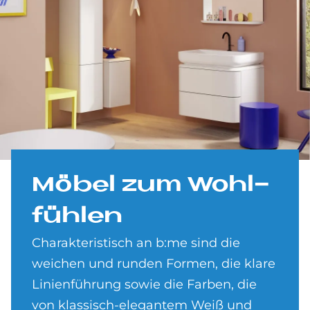
Mö­bel zum Wohl­
füh­len
Charakteristisch an b:me sind die
weichen und runden Formen, die klare
Linienführung sowie die Farben, die
von klassisch-elegantem Weiß und