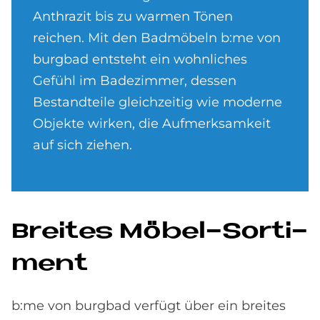
Anthrazit bis zu warmen Tönen
reichen. Mit den Badmöbeln b:me von
burgbad entsteht ein wohnliches
Gefühl im Badezimmer, dessen
Bestandteile gleichzeitig wie moderne
Objekte wirken, die Aufmerksamkeit
auf sich ziehen.
Brei­tes Mö­bel-Sor­ti­
ment
b:me von burgbad verfügt über ein breites