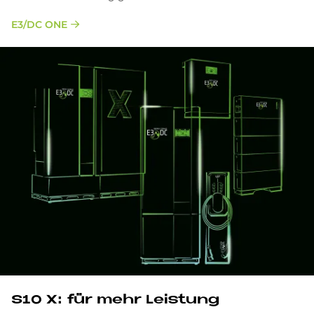
E3/DC ONE
S10 X: für mehr Lei­stung