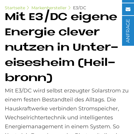
Startseite
Markenhersteller
E3/DC
Mit E3/DC ei­ge­ne
ANFRAGE
En­er­gie cle­ver
nut­zen in Un­ter­
eises­heim (Heil­
bronn)
Mit E3/DC wird selbst erzeugter Solarstrom zu
einem festen Bestandteil des Alltags. Die
Hauskraftwerke verbinden Stromspeicher,
Wechselrichtertechnik und intelligentes
Energiemanagement in einem System. So