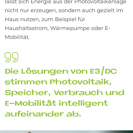
lässt sich Energie aus der Photovoltaikanlage
nicht nur erzeugen, sondern auch gezielt im
Haus nutzen, zum Beispiel für
Haushaltsstrom, Wärmepumpe oder E-
Mobilität.
Die Lö­sun­gen von E3/DC
stim­men Pho­to­vol­ta­ik,
Spei­cher, Ver­brauch und
E-Mo­bi­li­tät in­tel­li­gent
auf­ein­an­der ab.