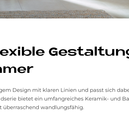
Fle­xi­ble Ge­stal­
m­mer
igem Design mit klaren Linien und passt sich dabei
adserie bietet ein umfangreiches Keramik- und
t überraschend wandlungsfähig.