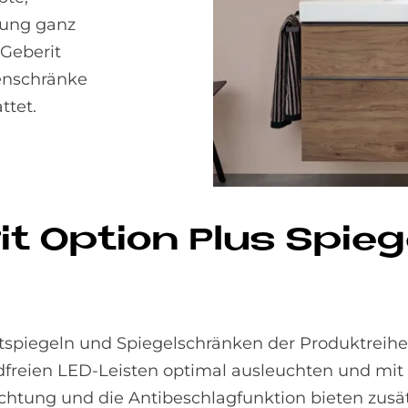
nung ganz
Geberit
enschränke
ttet.
rit Op­ti­on Plus Spie­g
htspiegeln und Spiegelschränken der Produktreihe
ndfreien LED-Leisten optimal ausleuchten und mi
tung und die Antibeschlagfunktion bieten zusät