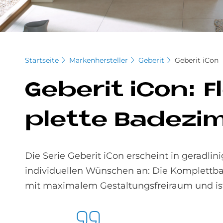
Startseite
Markenhersteller
Geberit
Geberit iCon
Ge­be­rit iCon: 
plet­te Ba­de­zi
Die Serie Geberit iCon erscheint in geradlin
individuellen Wünschen an: Die Komplettb
mit maximalem Gestaltungsfreiraum und is