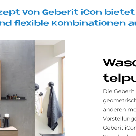
e­pt von Ge­be­rit iCon bie­te
d fle­xi­ble Kom­bi­na­tio­nen 
Wasc
tel­p
Die Geberit
geometrisch
anderen mod
Vorstellung
Geberit iCon