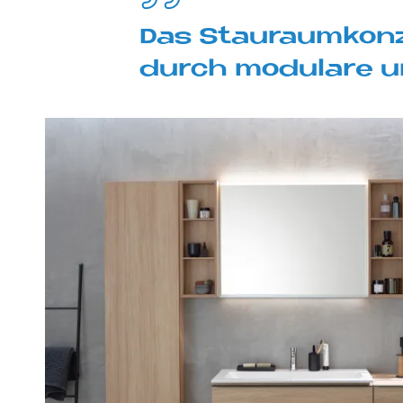
Das Stau­raum­kon­z
durch mo­du­la­re un