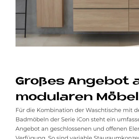
Gro­ßes An­ge­bot 
mo­du­la­ren Mö­be
Für die Kombination der Waschtische mit 
Badmöbeln der Serie iCon steht ein umfas
Angebot an geschlossenen und offenen El
Verfügung. So sind variable Stauraumkonze