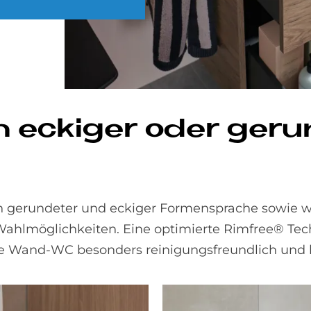
 ecki­ger oder ge­run
 in gerundeter und eckiger Formensprache sowie
ahlmöglichkeiten. Eine optimierte Rimfree® Tec
te Wand-WC besonders reinigungsfreundlich und 