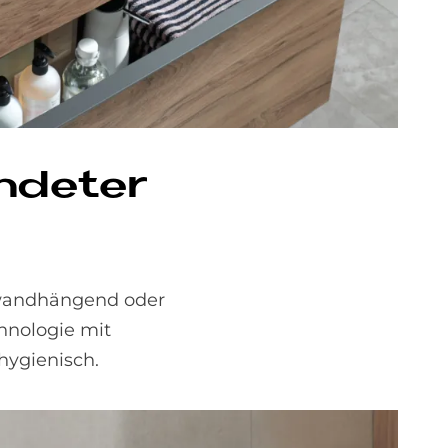
­de­ter
 wandhängend oder
hnologie mit
hygienisch.