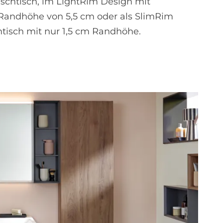
chtisch, im LightRim Design mit
 Randhöhe von 5,5 cm oder als SlimRim
isch mit nur 1,5 cm Randhöhe.