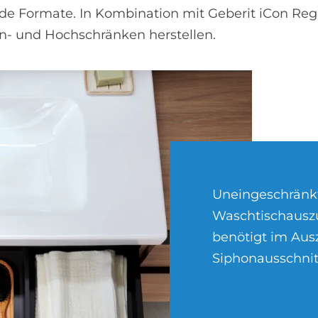
nde Formate. In Kombination mit Geberit iCon Re
n- und Hochschränken herstellen.
Uneingeschränk
Waschtischauszu
benötigt im Aus
Siphonausschnit