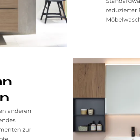
Standardwas
reduzierter
Möbelwascht
an
ln
den anderen
sendes
ementen zur
pte,