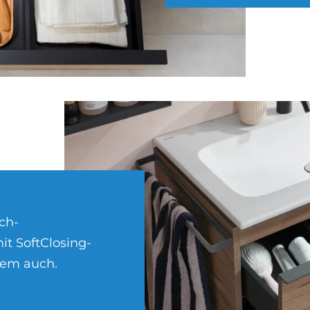
ch­
it SoftClosing-
dem auch.