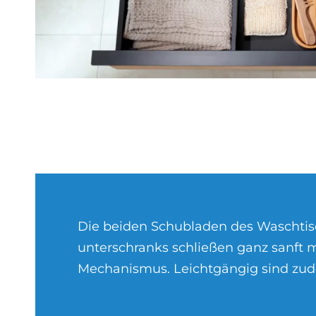
Die beiden Schubladen des Waschtis
unterschranks schließen ganz sanft m
Mechanismus. Leichtgängig sind zu