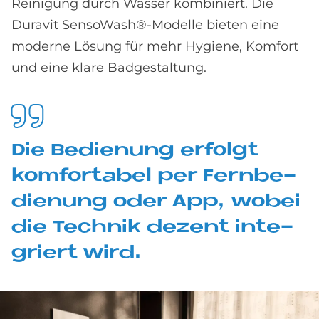
Reinigung durch Wasser kombiniert. Die
Duravit SensoWash®-Modelle bieten eine
moderne Lösung für mehr Hygiene, Komfort
und eine klare Badgestaltung.
Die Be­die­n­ung er­fol­gt
kom­for­ta­bel per Fern­be­
die­n­ung oder App, wo­bei
die Tech­nik de­zent in­te­
griert wird.