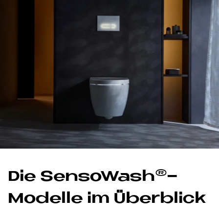
Die Sen­so­Wa­s­h®-
Mo­del­le im Über­bli­ck