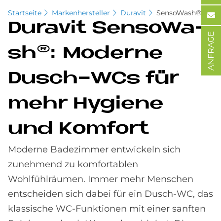
Startseite
Markenhersteller
Duravit
SensoWash®
Du­ra­vit Sen­so­Wa­
ANFRAGE
s­h®: Mo­der­ne
Dusch-WCs für
mehr Hy­gie­ne
und Kom­fort
Moderne Badezimmer entwickeln sich
zunehmend zu komfortablen
Wohlfühlräumen. Immer mehr Menschen
entscheiden sich dabei für ein Dusch-WC, das
klassische WC-Funktionen mit einer sanften