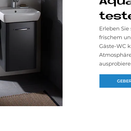
Aqu
te­s
Erleben Sie 
frischem u
Gäste-WC kö
Atmosphäre
ausprobiere
GEBER