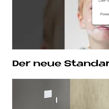
CMP to
Powe
Der neue Stan­dar