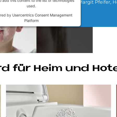
 add this content to the list of technologies
Margit Pfeifer, 
used.
red by
Usercentrics Consent Management
Platform
d für Heim und Ho­te