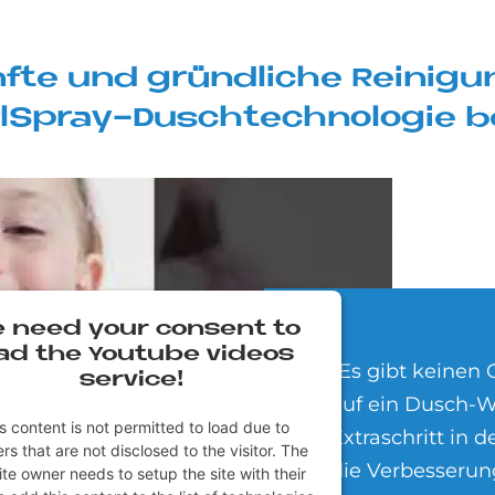
f­te und gründ­li­che Rei­ni­
rlSpray-Dusch­tech­no­lo­gie b
 need your con­sent to
ad the You­tube vi­de­os
„Es gibt keinen
ser­vice!
auf ein Dusch-WC
s content is not permitted to load due to
Extraschritt in 
rs that are not disclosed to the visitor. The
die Verbesserun
te owner needs to setup the site with their