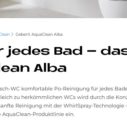
Clean
Geberit AquaClean Alba
 für je­des Bad –
lean Alba
sch-WC komfortable Po-Reinigung für jedes Ba
gleich zu herkömmlichen WCs wird durch die Konz
sanfte Reinigung mit der WhirlSpray-Technologie 
e AquaClean-Produktlinie ein.