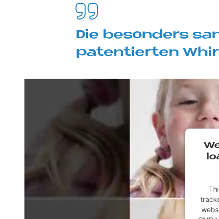
Die be­son­ders san
pa­ten­tier­ten Whi
We
lo
Thi
tracke
websi