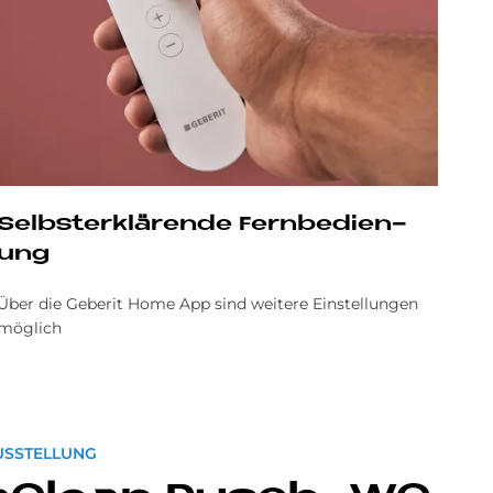
Selbst­er­klä­ren­de Fern­be­die­n­
ung
Über die Geberit Home App sind weitere Einstellungen
möglich
USSTELLUNG